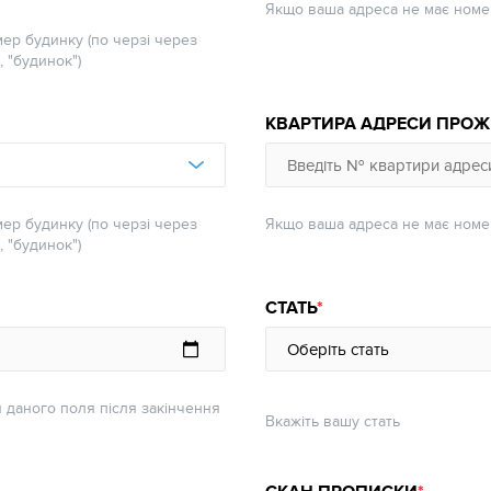
Якщо ваша адреса не має номер
мер будинку (по черзі через
, "будинок")
КВАРТИРА АДРЕСИ ПРО
мер будинку (по черзі через
Якщо ваша адреса не має номер
, "будинок")
СТАТЬ
 даного поля після закінчення
Вкажіть вашу стать