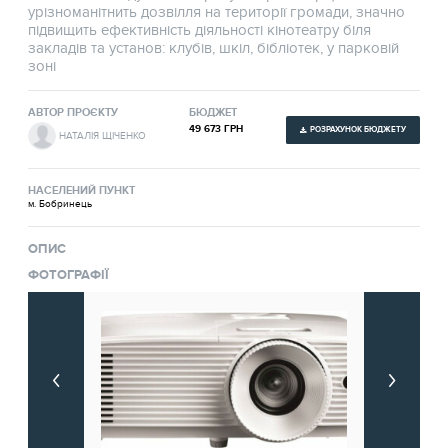
урізноманітнить дозвілля на території громади, значно
підвищить ефективність діяльності кінотеатру біля
закладів та установ: клубів, шкіл, бібліотек, у парковій
зоні
АВТОР ПРОЄКТУ
БЮДЖЕТ
49 673 ГРН
РОЗРАХУНОК БЮДЖЕТУ
НАТАЛІЯ ЩІЧЕНКО
НАСЕЛЕНИЙ ПУНКТ
м. Бобринець
ОПИС
ФОТОГРАФІЇ