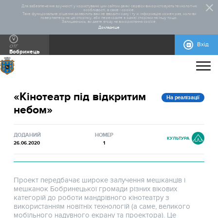
Для забезпечення зручності у користуванні цим сайтом деякі сервіси використовують технологічні
особливості, а саме - cookie.
Таке функціональне рішення дозволить вам не вводити одну і ту ж інформацію кожен раз, коли ви
повертаєтесь на цю сторінку, або переходите з однієї сторінки на іншу тощо.
Залишаючись, ви даєте згоду на використання cookie.
Докладніше
Вхід
ОТГ
Бобринець
ПРО ПРОЄКТ
«Кінотеатр під відкритим
ДОПОМОГА
ЗАГАЛЬНА ІНФОРМАЦІЯ
СТАТИСТИКА
РЕАЛІЗОВАНІ ПРОЄКТИ
На реалізації
небом»
КОНТАКТИ
ІНСТРУКЦІЯ ПО ФОРМУВАННЮ ПРОЕКТНОЇ
НОРМАТИВНО-ПРАВОВА БАЗА
БЛАНКИ ДЛЯ ЗАВАНТАЖЕННЯ
МАКЕТИ РЕКЛАМНИХ МАТЕРІАЛІВ
ЗАЯВИ
ДОДАНИЙ
НОМЕР
КУЛЬТУРА
26.06.2020
1
Проект передбачає широке залучення мешканців і
мешканок Бобринецької громади різних вікових
категорій до роботи мандрівного кінотеатру з
використанням новітніх технологій (а саме, великого
мобільного надувного екрану та проектора). Це